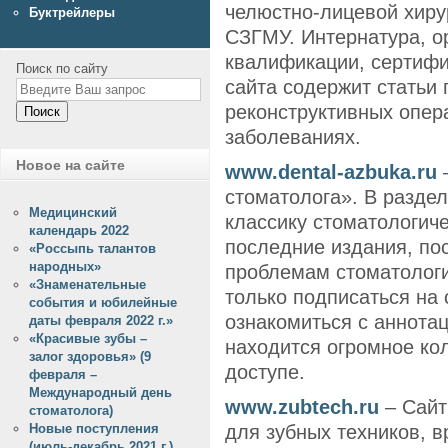
челюстно-лицевой хиру
Буктрейлеры
СЗГМУ. Интернатура, о
квалификации, сертифи
Поиск по сайту
сайта содержит статьи
реконструктивных опер
Поиск
заболеваниях.
Новое на сайте
www.dental-azbuka.ru
–
стоматолога». В раздел
Медицинский
классику стоматологиче
календарь 2022
последние издания, п
«Россыпь талантов
народных»
проблемам стоматолог
«Знаменательные
только подписаться на 
события и юбилейные
ознакомиться с аннотац
даты февраля 2022 г.»
«Красивые зубы –
находится огромное ко
залог здоровья» (9
доступе.
февраля –
Международный день
www.zubtech.ru
– Сайт
стоматолога)
для зубных техников, в
Новые поступления
(июль-декабрь 2021 г.)