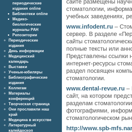
сайте размещены научн
периодические
стоматологии, информа
издания online
Библиотеки online
учебных заведениях, р
Медико-
биологические
www.infodent.ru
– Сто
журналы РАН
сервер. В разделе «Пе
Репозитории
сайты стоматологическ
Периодические
издания
полные тексты или анн
День информации
Представлены ссылки н
Медицинский
календарь
интернет-ресурсы стом
Выставки
раздел посвящен комп
Ученые-юбиляры
стоматологии.
Библиографические
издания
www.dental-revue.ru
– 
Коллегам
Материалы
сайт, на котором пред
конференций
разделам стоматологии
Творческая страница
Они прославили наш
фотографиями, информ
край
стоматологическом рын
Медицина в искусстве
Литературный
http://www.spb-mfs.nar
калейдоскоп