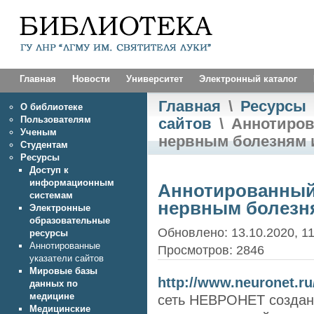
Главная
Новости
Университет
Электронный каталог
Главная
\
Ресурсы
О библиотеке
Пользователям
сайтов
\
Аннотиров
Ученым
нервным болезням 
Студентам
Ресурсы
Доступ к
информационным
Аннотированный 
системам
нервным болезн
Электронные
образовательные
Обновлено: 13.10.2020, 11
ресурсы
Аннотированные
Просмотров: 2846
указатели сайтов
Мировые базы
http://www.neuronet.ru
данных по
медицине
сеть НЕВРОНЕТ создана
Медицинские