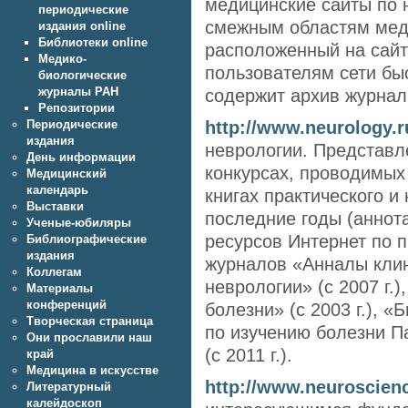
медицинские сайты по 
периодические
смежным областям мед
издания online
Библиотеки online
расположенный на сайта
Медико-
пользователям сети б
биологические
журналы РАН
содержит архив журнал
Репозитории
http://www.neurology.r
Периодические
издания
неврологии. Представл
День информации
конкурсах, проводимых
Медицинский
календарь
книгах практического и
Выставки
последние годы (аннота
Ученые-юбиляры
ресурсов Интернет по 
Библиографические
издания
журналов «Анналы клин
Коллегам
неврологии» (с 2007 г.)
Материалы
конференций
болезни» (с 2003 г.), 
Творческая страница
по изучению болезни П
Они прославили наш
(с 2011 г.).
край
Медицина в искусстве
http://www.neuroscienc
Литературный
калейдоскоп