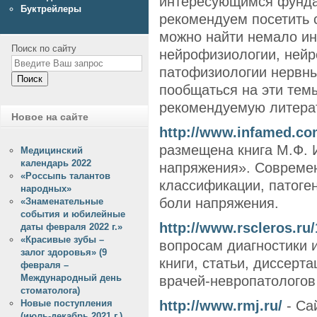
интересующимся фунда
Буктрейлеры
рекомендуем посетить 
можно найти немало и
Поиск по сайту
нейрофизиологии, нейр
патофизиологии нервны
Поиск
пообщаться на эти тем
рекомендуемую литерат
Новое на сайте
http://www.infamed.co
размещена книга М.Ф. 
Медицинский
календарь 2022
напряжения». Совреме
«Россыпь талантов
классификации, патоген
народных»
боли напряжения.
«Знаменательные
события и юбилейные
http://www.rscleros.ru
даты февраля 2022 г.»
«Красивые зубы –
вопросам диагностики 
залог здоровья» (9
книги, статьи, диссерт
февраля –
Международный день
врачей-невропатологов
стоматолога)
http://www.rmj.ru/
- Са
Новые поступления
(июль-декабрь 2021 г.)