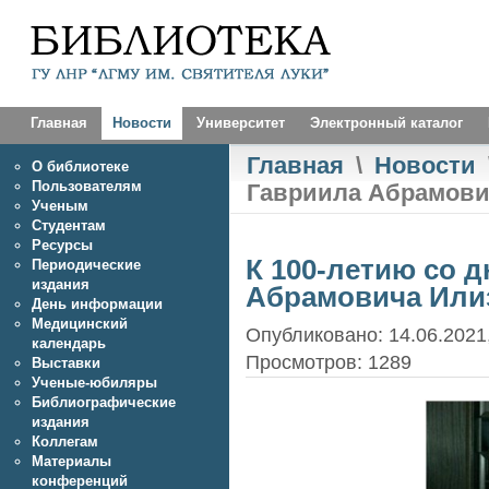
Главная
Новости
Университет
Электронный каталог
Главная
\
Новости
О библиотеке
Пользователям
Гавриила Абрамови
Ученым
Студентам
Ресурсы
К 100-летию со 
Периодические
издания
Абрамовича Или
День информации
Медицинский
Опубликовано: 14.06.2021,
календарь
Просмотров: 1289
Выставки
Ученые-юбиляры
Библиографические
издания
Коллегам
Материалы
конференций