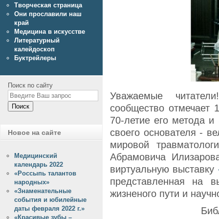
Творческая страница
Они прославили наш
край
Медицина в искусстве
Литературный
калейдоскоп
Буктрейлеры
Поиск по сайту
Уважаемые читател
сообщество отмечает 1
Поиск
70-летие его метода и
своего основателя - ве
Новое на сайте
мировой травматолог
Абрамовича Илизаров
Медицинский
календарь 2022
виртуальную выставку
«Россыпь талантов
представленная на в
народных»
«Знаменательные
жизненого пути и научн
события и юбилейные
даты февраля 2022 г.»
Биб
«Красивые зубы –