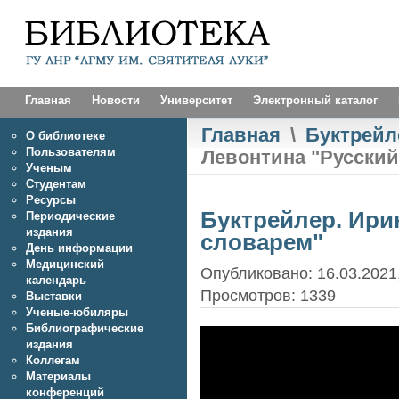
Главная
Новости
Университет
Электронный каталог
Главная
\
Буктрей
О библиотеке
Пользователям
Левонтина "Русский
Ученым
Студентам
Ресурсы
Буктрейлер. Ири
Периодические
издания
словарем"
День информации
Медицинский
Опубликовано: 16.03.2021,
календарь
Просмотров: 1339
Выставки
Ученые-юбиляры
Библиографические
издания
Коллегам
Материалы
конференций