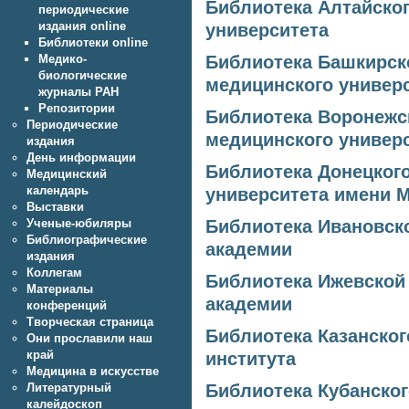
Библиотека Алтайског
периодические
издания online
университета
Библиотеки online
Медико-
Библиотека Башкирск
биологические
медицинского универ
журналы РАН
Репозитории
Библиотека Воронежс
Периодические
медицинского универс
издания
День информации
Библиотека Донецког
Медицинский
календарь
университета имени М
Выставки
Ученые-юбиляры
Библиотека Ивановск
Библиографические
академии
издания
Коллегам
Библиотека Ижевской
Материалы
академии
конференций
Творческая страница
Библиотека Казанског
Они прославили наш
край
института
Медицина в искусстве
Литературный
Библиотека Кубанског
калейдоскоп