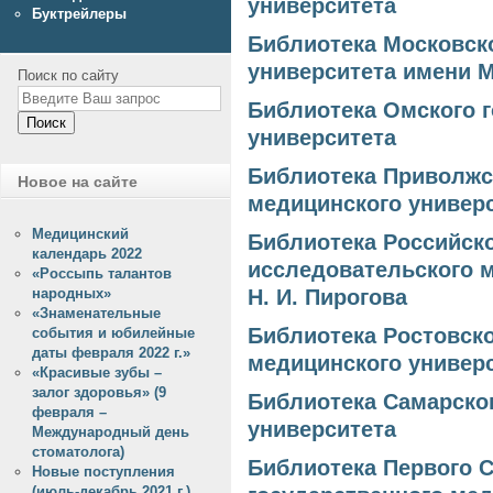
университета
Буктрейлеры
Библиотека Московско
университета имени М
Поиск по сайту
Библиотека Омского 
Поиск
университета
Библиотека Приволжс
Новое на сайте
медицинского универ
Медицинский
Библиотека Российск
календарь 2022
исследовательского 
«Россыпь талантов
народных»
Н. И. Пирогова
«Знаменательные
Библиотека Ростовско
события и юбилейные
даты февраля 2022 г.»
медицинского универ
«Красивые зубы –
залог здоровья» (9
Библиотека Самарско
февраля –
университета
Международный день
стоматолога)
Библиотека Первого С
Новые поступления
(июль-декабрь 2021 г.)