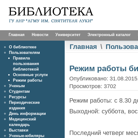
Главная
Новости
Университет
Электронный каталог
Главная
\
Пользов
О библиотеке
Пользователям
Правила
пользования
Режим работы б
библиотекой
Основные услуги
Опубликовано: 31.08.2015,
Режим работы
Просмотров: 3702
Ученым
Студентам
Ресурсы
Режим работы: с 8.30 д
Периодические
издания
Выходной: суббота, во
День информации
Медицинский
календарь
Выставки
Последний четверг мес
Ученые-юбиляры