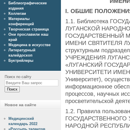
ИМЕНИ
Библиографические
издания
I. ОБШИЕ ПОЛОЖЕНИ
Коллегам
Материалы
1.1. Библиотека ГО
конференций
ЛУГАНСКОЙ НАРОДНО
Творческая страница
Они прославили наш
ГОСУДАРСТВЕННЫЙ 
край
ИМЕНИ СВЯТИТЕЛЯ ЛУКИ
Медицина в искусстве
структурным подразд
Литературный
калейдоскоп
УЧРЕЖДЕНИЯ ЛУГАНС
Буктрейлеры
«ЛУГАНСКИЙ ГОСУДА
УНИВЕРСИТЕТИ ИМЕНИ
Поиск по сайту
Университет), осущест
информационное обеспе
Поиск
процессов, научных ис
просветительской деят
Новое на сайте
1.2. Правила пользова
ГОСУДАРСТВЕННОГО 
Медицинский
календарь 2022
НАРОДНОЙ РЕСПУБЛИ
«Россыпь талантов