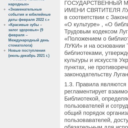
ГОСУДАРСТВЕННЫЙ 
народных»
ИМЕНИ СВЯТИТЕЛЯ ЛУКИ
«Знаменательные
события и юбилейные
в соответствии с Зако
даты февраля 2022 г.»
«О культуре» , «О библ
«Красивые зубы –
залог здоровья» (9
Трудовым кодексом Луг
февраля –
«Положением о библи
Международный день
ЛУКИ» и на основании 
стоматолога)
Новые поступления
библиотеками, утвержд
(июль-декабрь 2021 г.)
культуры и искусств Ук
пунктах, не противоре
законодательству Луга
1.3. Правила являются
регламентирует взаим
Библиотекой, определя
пользователей и сотру
общий порядок организ
пользовавателей, досту
обязательным для испо